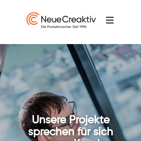
Home
Über uns
Leistungen
Macher-Stories
Referenzen
Kontakt
Macher werden
Unsere Projekte
sprechen für sich