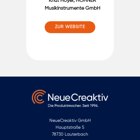
Knut Hoyer, HOHNER
Musikinstrumente GmbH
ZUR WEBSITE
NeueCreaktiv GmbH
Hauptstraße 5
78730 Lauterbach